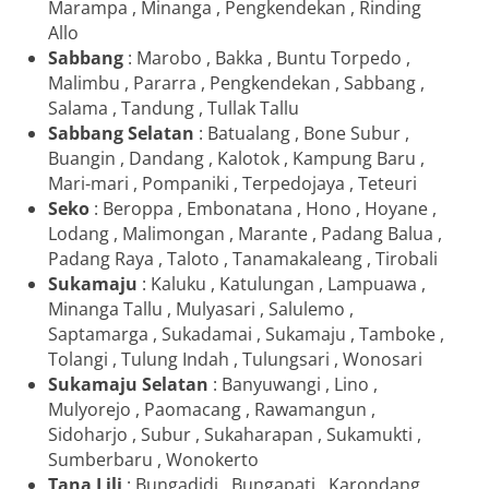
Marampa , Minanga , Pengkendekan , Rinding
Allo
Sabbang
: Marobo , Bakka , Buntu Torpedo ,
Malimbu , Pararra , Pengkendekan , Sabbang ,
Salama , Tandung , Tullak Tallu
Sabbang Selatan
: Batualang , Bone Subur ,
Buangin , Dandang , Kalotok , Kampung Baru ,
Mari-mari , Pompaniki , Terpedojaya , Teteuri
Seko
: Beroppa , Embonatana , Hono , Hoyane ,
Lodang , Malimongan , Marante , Padang Balua ,
Padang Raya , Taloto , Tanamakaleang , Tirobali
Sukamaju
: Kaluku , Katulungan , Lampuawa ,
Minanga Tallu , Mulyasari , Salulemo ,
Saptamarga , Sukadamai , Sukamaju , Tamboke ,
Tolangi , Tulung Indah , Tulungsari , Wonosari
Sukamaju Selatan
: Banyuwangi , Lino ,
Mulyorejo , Paomacang , Rawamangun ,
Sidoharjo , Subur , Sukaharapan , Sukamukti ,
Sumberbaru , Wonokerto
Tana Lili
: Bungadidi , Bungapati , Karondang ,