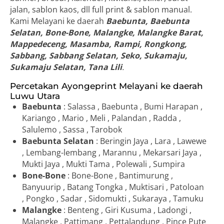
jalan, sablon kaos, dll full print & sablon manual.
Kami Melayani ke daerah
Baebunta, Baebunta
Selatan, Bone-Bone, Malangke, Malangke Barat,
Mappedeceng, Masamba, Rampi, Rongkong,
Sabbang, Sabbang Selatan, Seko, Sukamaju,
Sukamaju Selatan, Tana Lili
.
Percetakan Ayongeprint Melayani ke daerah
Luwu Utara
Baebunta
: Salassa , Baebunta , Bumi Harapan ,
Kariango , Mario , Meli , Palandan , Radda ,
Salulemo , Sassa , Tarobok
Baebunta Selatan
: Beringin Jaya , Lara , Lawewe
, Lembang-lembang , Marannu , Mekarsari Jaya ,
Mukti Jaya , Mukti Tama , Polewali , Sumpira
Bone-Bone
: Bone-Bone , Bantimurung ,
Banyuurip , Batang Tongka , Muktisari , Patoloan
, Pongko , Sadar , Sidomukti , Sukaraya , Tamuku
Malangke
: Benteng , Giri Kusuma , Ladongi ,
Malangke , Pattimang , Pettalandung , Pince Pute