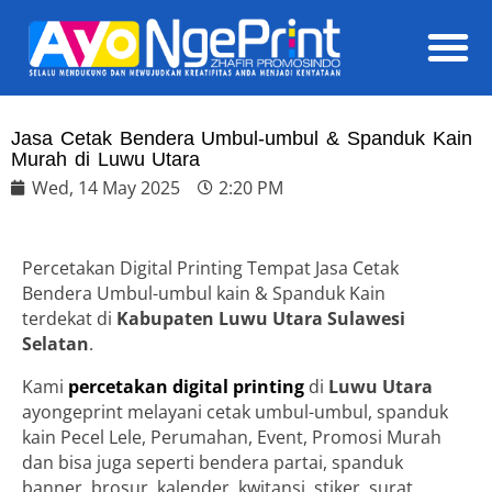
Daft
Jasa Cetak Bendera Umbul-umbul & Spanduk Kain
Murah di Luwu Utara
Wed, 14 May 2025
2:20 PM
Percetakan Digital Printing Tempat Jasa Cetak
Bendera Umbul-umbul kain & Spanduk Kain
terdekat di
Kabupaten Luwu Utara Sulawesi
Selatan
.
Kami
percetakan digital printing
di
Luwu Utara
ayongeprint melayani cetak umbul-umbul, spanduk
kain Pecel Lele, Perumahan, Event, Promosi Murah
dan bisa juga seperti bendera partai, spanduk
banner, brosur, kalender, kwitansi, stiker, surat