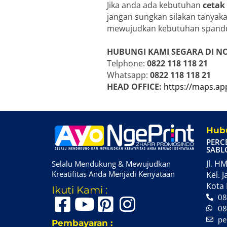
Jika anda ada kebutuhan
cetak
jangan sungkan silakan tanyaka
mewujudkan kebutuhan spandu
HUBUNGI KAMI SEGARA DI N
Telphone:
0822 118 118 21
Whatsapp:
0822 118 118 21
HEAD OFFICE:
https://maps.a
Hubu
PERC
SABL
Jl. HM
Selalu Mendukung & Mewujudkan
Kreatifitas Anda Menjadi Kenyataan
Kel. J
Kota 
Ikuti Kami :
08
08
pe
Pembayaran :