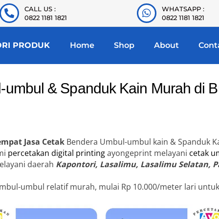
CALL US :
WHATSAPP :
0822 1181 1821
0822 1181 1821
ORI PRODUK
Home
Shop
About
Cont
-umbul & Spanduk Kain Murah di B
Tempat Jasa Cetak
Bendera Umbul-umbul kain & Spanduk K
mi
percetakan digital printing
ayongeprint melayani
cetak u
Melayani daerah
Kapontori, Lasalimu, Lasalimu Selatan, P
mbul-umbul relatif murah, mulai Rp 10.000/meter lari untu