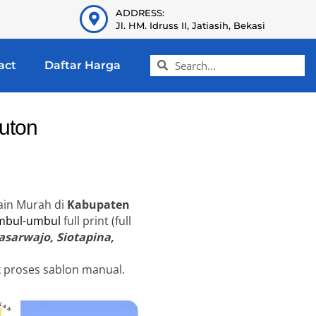
ADDRESS:
Jl. HM. Idruss II, Jatiasih, Bekasi
act
Daftar Harga
uton
ain Murah di
Kabupaten
mbul-umbul
full print (full
asarwajo, Siotapina,
k proses sablon manual.