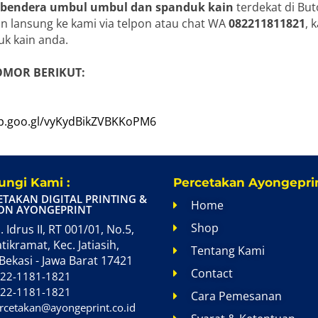
 bendera umbul umbul dan spanduk kain
terdekat di But
n lansung ke kami via telpon atau chat WA
082211811821
, 
k kain anda.
OMOR BERIKUT:
pp.goo.gl/vyKydBikZVBKKoPM6
ngi Kami :
Percetakan Ayongeprin
ETAKAN DIGITAL PRINTING &
Home
ON AYONGEPRINT
Shop
. Idrus II, RT 001/01, No.5,
atikramat, Kec. Jatiasih,
Tentang Kami
Bekasi - Jawa Barat 17421
Contact
22-1181-1821
22-1181-1821
Cara Pemesanan
rcetakan@ayongeprint.co.id