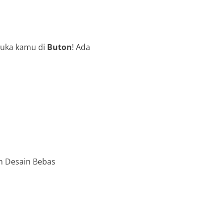
suka kamu di
Buton
! Ada