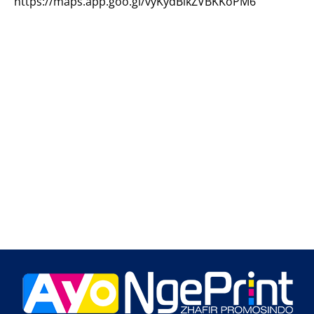
https://maps.app.goo.gl/vyKydBikZVBKKoPM6