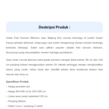
Deskripsi Produk :
Cetak Foto Kanvas Meteran atau Majang foto canvas berharga di rumah bukan
hanya sekadar dekorasi, tetapi juga cara untuk mengenang momen-momen berharga
bersama keluarga. Salah satu pilihan populer adalah foto kanvas meteran,
khususnya yang menampilkan momen bahagia pernikahan.
Jasa cetak canvas (kanvas kain) grade premium dengan lebar bahan 90 cm dan 120
cm panjang bebas menggunakan printer UV mimaki sehingga mampu menghasilkan
warna yang cerah, tahan lama dan memiliki tekstur khas kombinasi tekstur kain
kanvas dan tinta uv.
Spesifikasi Produk
– Harga permeter lari
– Harga 90×100 cm & 120×100 cm
– Lebar area cetak maksimal 120 cm
– Panjang Bebas
– Order 2 pcs = panjang 2 meter