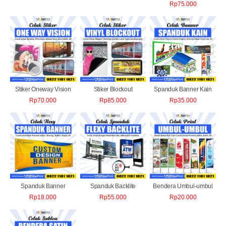
Rp
75.000
Stiker Oneway Vision
Stiker Blockout
Spanduk Banner Kain
Rp
70.000
Rp
85.000
Rp
35.000
Spanduk Banner
Spanduk Backlite
Bendera Umbul-umbul
Rp
18.000
Rp
55.000
Rp
20.000