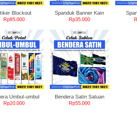
tiker Blockout
Spanduk Banner Kain
Span
Rp
85.000
Rp
35.000
era Umbul-umbul
Bendera Satin Satuan
Rp
20.000
Rp
55.000