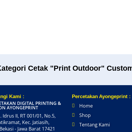
Kategori Cetak "Print Outdoor" Custo
ngi Kami :
Percetakan Ayongeprint :
ETAKAN DIGITAL PRINTING &
Home
ON AYONGEPRINT
Shop
. Idrus II, RT 001/01, No.5,
atikramat, Kec. Jatiasih,
Tentang Kami
Bekasi - Jawa Barat 17421