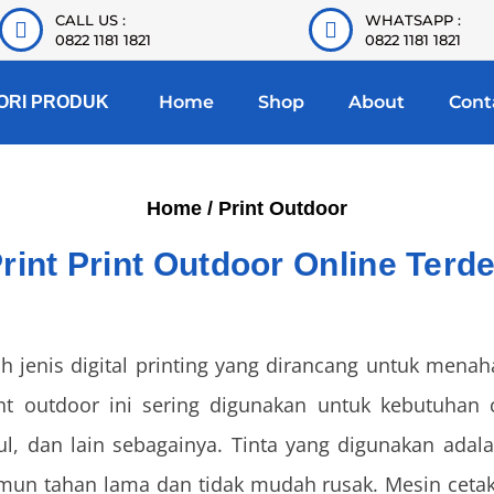
CALL US :
WHATSAPP :
0822 1181 1821
0822 1181 1821
Home
Shop
About
Cont
ORI PRODUK
Home
/ Print Outdoor
rint Print Outdoor Online Terd
ah jenis digital printing yang dirancang untuk mena
int outdoor ini sering digunakan untuk kebutuhan 
, dan lain sebagainya. Tinta yang digunakan adalah
un tahan lama dan tidak mudah rusak. Mesin cetak 