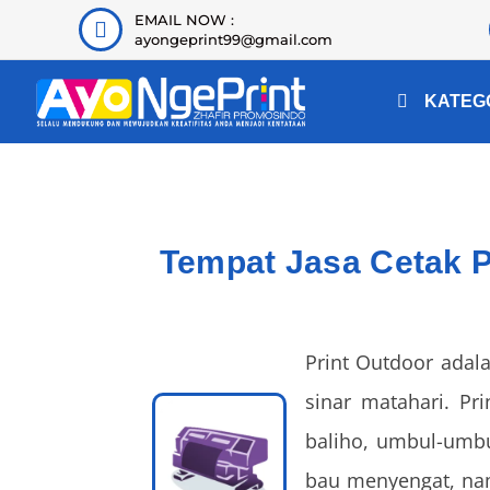
EMAIL NOW :
ayongeprint99@gmail.com
KATEG
Tempat Jasa Cetak P
Print Outdoor adal
sinar matahari. Pr
baliho, umbul-umbul
bau menyengat, nam