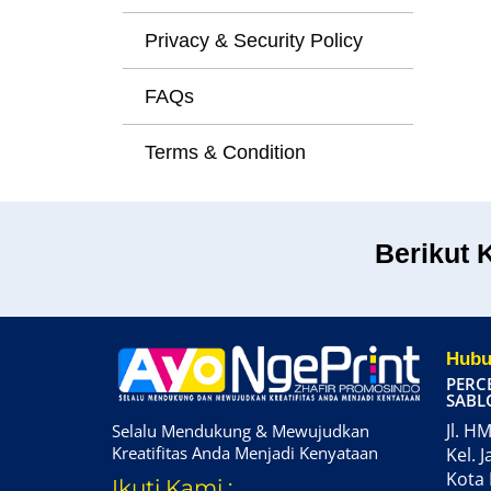
Privacy & Security Policy
FAQs
Terms & Condition
Berikut 
Hubu
PERC
SABL
Jl. HM
Selalu Mendukung & Mewujudkan
Kreatifitas Anda Menjadi Kenyataan
Kel. J
Kota 
Ikuti Kami :