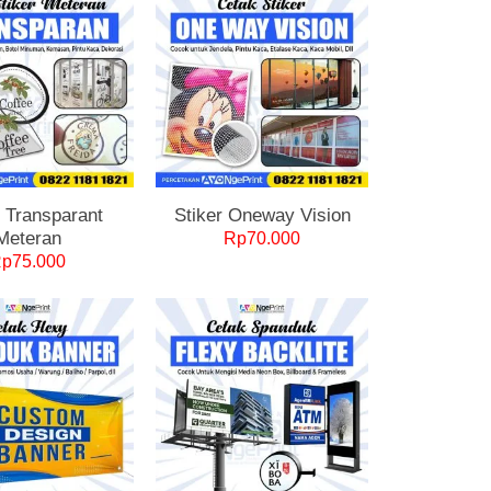
r Transparant
Stiker Oneway Vision
Meteran
Rp
70.000
Rp
75.000