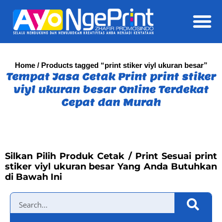
Daft
Home
/ Products tagged “print stiker viyl ukuran besar”
Tempat Jasa Cetak Print print stiker
viyl ukuran besar Online Terdekat
Cepat dan Murah
Silkan Pilih Produk Cetak / Print Sesuai print
stiker viyl ukuran besar Yang Anda Butuhkan
di Bawah Ini