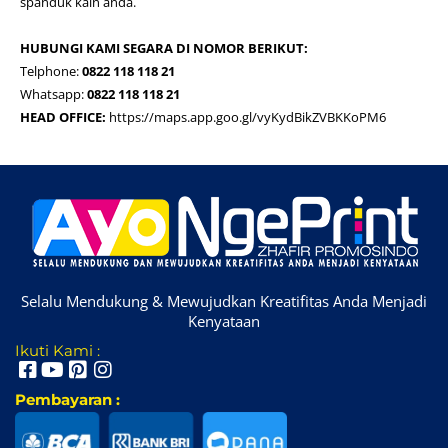
spanduk kain anda.
HUBUNGI KAMI SEGARA DI NOMOR BERIKUT:
Telphone:
0822 118 118 21
Whatsapp:
0822 118 118 21
HEAD OFFICE:
https://maps.app.goo.gl/vyKydBikZVBKKoPM6
Selalu Mendukung & Mewujudkan Kreatifitas Anda Menjadi
Kenyataan
Ikuti Kami :
Pembayaran :