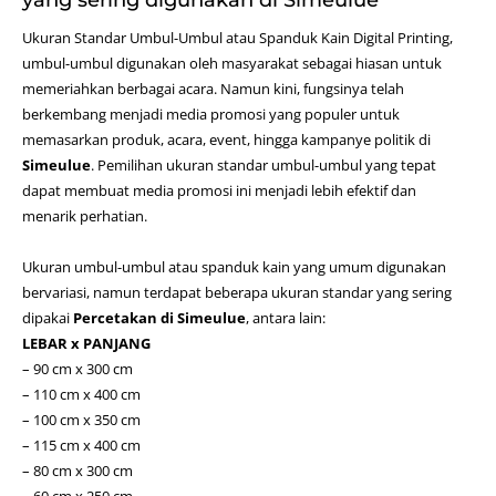
Ukuran Standar Umbul-Umbul atau Spanduk Kain
Digital Printing
,
umbul-umbul digunakan oleh masyarakat sebagai hiasan untuk
memeriahkan berbagai acara. Namun kini, fungsinya telah
berkembang menjadi media promosi yang populer untuk
memasarkan produk, acara, event, hingga kampanye politik di
Simeulue
. Pemilihan ukuran standar umbul-umbul yang tepat
dapat membuat media promosi ini menjadi lebih efektif dan
menarik perhatian.
Ukuran umbul-umbul atau spanduk kain yang umum digunakan
bervariasi, namun terdapat beberapa ukuran standar yang sering
dipakai
Percetakan di Simeulue
, antara lain:
LEBAR x PANJANG
– 90 cm x 300 cm
– 110 cm x 400 cm
– 100 cm x 350 cm
– 115 cm x 400 cm
– 80 cm x 300 cm
– 60 cm x 250 cm