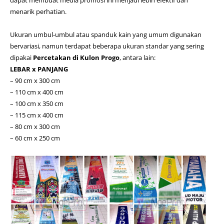
menarik perhatian.
Ukuran umbul-umbul atau spanduk kain yang umum digunakan
bervariasi, namun terdapat beberapa ukuran standar yang sering
dipakai
Percetakan di Kulon Progo
, antara lain:
LEBAR x PANJANG
– 90 cm x 300 cm
– 110 cm x 400 cm
– 100 cm x 350 cm
– 115 cm x 400 cm
– 80 cm x 300 cm
– 60 cm x 250 cm