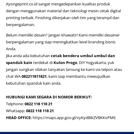
Ayongeprint.co.id
sangat mengedepankan kualitas produk
dengan menggunakan material dan teknologi mesin cetak digital
printing terbaik. Finishing dikerjakan oleh tim yang terampil dan
berpengalaman.
Belum memiliki desain? Jangan khawatir! Kami memiliki desainer
berpengalaman yang siap meningkatkan level branding bisnis
Anda.
Jika anda ada kebutuhan
cetak bendera umbul umbul dan
spanduk kain
terdekat di
Kulon Progo
, DIY Yogyakarta, yuk
jangan sungkan silakan tanyakan lansung ke kami via telpon atau
chat WA
082211811821
, kami siap membantu mewujudkan
kebutuhan spanduk kain anda.
HUBUNGI KAMI SEGARA DI NOMOR BERIKUT:
Telphone:
0822 118 118 21
Whatsapp:
0822 118 118 21
HEAD OFFICE:
https://maps.app.goo.gl/vyKydBikZVBKKoPM6