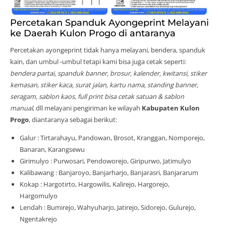
Percetakan Spanduk Ayongeprint Melayani
ke Daerah Kulon Progo di antaranya
Percetakan ayongeprint tidak hanya melayani, bendera, spanduk
kain, dan umbul -umbul tetapi kami bisa juga cetak seperti:
bendera partai, spanduk banner, brosur, kalender, kwitansi, stiker
kemasan, stiker kaca, surat jalan, kartu nama, standing banner,
seragam, sablon kaos, full print bisa cetak satuan & sablon
manual
, dll melayani pengiriman ke wilayah
Kabupaten Kulon
Progo
, diantaranya sebagai berikut:
Galur : Tirtarahayu, Pandowan, Brosot, Kranggan, Nomporejo,
Banaran, Karangsewu
Girimulyo : Purwosari, Pendoworejo, Giripurwo, Jatimulyo
Kalibawang : Banjaroyo, Banjarharjo, Banjarasri, Banjararum
Kokap : Hargotirto, Hargowilis, Kalirejo, Hargorejo,
Hargomulyo
Lendah : Bumirejo, Wahyuharjo, Jatirejo, Sidorejo, Gulurejo,
Ngentakrejo