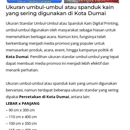
Ukuran umbul-umbul atau spanduk kain
yang sering digunakan di Kota Dumai
Ukuran Standar Umbul-Umbul atau Spanduk Kain
Digital Printing
,
umbul-umbul digunakan oleh masyarakat sebagai hiasan untuk
memeriahkan berbagai acara. Namun kini, fungsinya telah
berkembang menjadi media promosi yang populer untuk
memasarkan produk, acara, event, hingga kampanye politik di
Kota Dumai
. Pemilihan ukuran standar umbul-umbul yang tepat
dapat membuat media promosi ini menjadi lebih efektif dan
menarik perhatian.
Ukuran umbul-umbul atau spanduk kain yang umum digunakan
bervariasi, namun terdapat beberapa ukuran standar yang sering
dipakai
Percetakan di Kota Dumai
, antara lain:
LEBAR x PANJANG
– 90 cm x 300 cm
– 110 cm x 400 cm
– 100 cm x 350 cm
– 115 cm x 400 cm