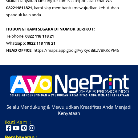
silakan tanyakan lansung ke kami via telpon atau chat WA
082211811821
, kami siap membantu mewujudkan kebutuhan
spanduk kain anda.
HUBUNGI KAMI SEGARA DI NOMOR BERIKUT:
Telphone:
0822 118 118 21
Whatsapp:
0822 118 118 21
HEAD OFFICE:
https://maps.app.goo.gl/vyKydBikZVBKKoPM6
Selalu Mendukung & Mewujudkan Kreatifitas Anda Menjadi
Kenyataan
Ikuti Kami :
Pembayaran :