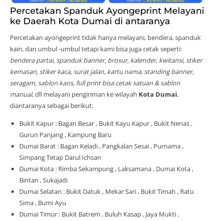
Percetakan Spanduk Ayongeprint Melayani
ke Daerah Kota Dumai di antaranya
Percetakan ayongeprint tidak hanya melayani, bendera, spanduk
kain, dan umbul -umbul tetapi kami bisa juga cetak seperti:
bendera partai, spanduk banner, brosur, kalender, kwitansi, stiker
kemasan, stiker kaca, surat jalan, kartu nama, standing banner,
seragam, sablon kaos, full print bisa cetak satuan & sablon
manual
, dll melayani pengiriman ke wilayah
Kota Dumai
,
diantaranya sebagai berikut:
Bukit Kapur : Bagan Besar , Bukit Kayu Kapur , Bukit Nenas ,
Gurun Panjang , Kampung Baru
Dumai Barat : Bagan Keladi , Pangkalan Sesai , Purnama ,
Simpang Tetap Darul Ichsan
Dumai Kota : Rimba Sekampung , Laksamana , Dumai Kota ,
Bintan , Sukajadi
Dumai Selatan : Bukit Datuk , Mekar Sari , Bukit Timah , Ratu
Sima , Bumi Ayu
Dumai Timur : Bukit Batrem , Buluh Kasap , Jaya Mukti ,