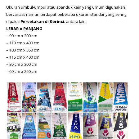
Ukuran umbul-umbul atau spanduk kain yang umum digunakan
bervariasi, namun terdapat beberapa ukuran standar yang sering
dipakai
Percetakan di Kerinci
, antara lain:
LEBAR x PANJANG
– 90 cm x 300 cm
– 110 cm x 400 cm
– 100 cm x 350 cm
– 115 cm x 400 cm
– 80 cm x 300 cm
– 60 cm x 250 cm