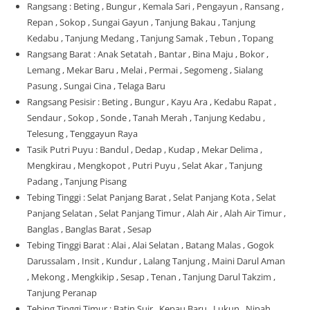
Rangsang : Beting , Bungur , Kemala Sari , Pengayun , Ransang ,
Repan , Sokop , Sungai Gayun , Tanjung Bakau , Tanjung
Kedabu , Tanjung Medang , Tanjung Samak , Tebun , Topang
Rangsang Barat : Anak Setatah , Bantar , Bina Maju , Bokor ,
Lemang , Mekar Baru , Melai , Permai , Segomeng , Sialang
Pasung , Sungai Cina , Telaga Baru
Rangsang Pesisir : Beting , Bungur , Kayu Ara , Kedabu Rapat ,
Sendaur , Sokop , Sonde , Tanah Merah , Tanjung Kedabu ,
Telesung , Tenggayun Raya
Tasik Putri Puyu : Bandul , Dedap , Kudap , Mekar Delima ,
Mengkirau , Mengkopot , Putri Puyu , Selat Akar , Tanjung
Padang , Tanjung Pisang
Tebing Tinggi : Selat Panjang Barat , Selat Panjang Kota , Selat
Panjang Selatan , Selat Panjang Timur , Alah Air , Alah Air Timur ,
Banglas , Banglas Barat , Sesap
Tebing Tinggi Barat : Alai , Alai Selatan , Batang Malas , Gogok
Darussalam , Insit , Kundur , Lalang Tanjung , Maini Darul Aman
, Mekong , Mengkikip , Sesap , Tenan , Tanjung Darul Takzim ,
Tanjung Peranap
Tebing Tinggi Timur : Batin Suir , Kepau Baru , Lukun , Nipah