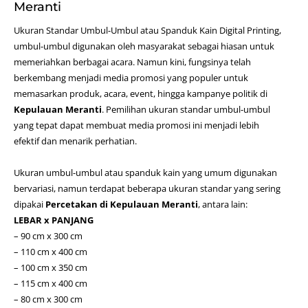
Meranti
Ukuran Standar Umbul-Umbul atau Spanduk Kain
Digital Printing
,
umbul-umbul digunakan oleh masyarakat sebagai hiasan untuk
memeriahkan berbagai acara. Namun kini, fungsinya telah
berkembang menjadi media promosi yang populer untuk
memasarkan produk, acara, event, hingga kampanye politik di
Kepulauan Meranti
. Pemilihan ukuran standar umbul-umbul
yang tepat dapat membuat media promosi ini menjadi lebih
efektif dan menarik perhatian.
Ukuran umbul-umbul atau spanduk kain yang umum digunakan
bervariasi, namun terdapat beberapa ukuran standar yang sering
dipakai
Percetakan di Kepulauan Meranti
, antara lain:
LEBAR x PANJANG
– 90 cm x 300 cm
– 110 cm x 400 cm
– 100 cm x 350 cm
– 115 cm x 400 cm
– 80 cm x 300 cm