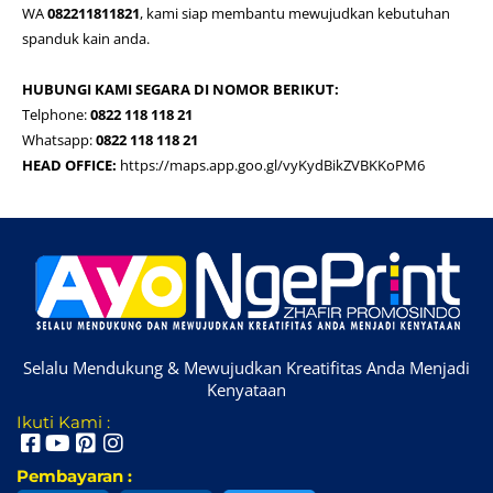
WA
082211811821
, kami siap membantu mewujudkan kebutuhan
spanduk kain anda.
HUBUNGI KAMI SEGARA DI NOMOR BERIKUT:
Telphone:
0822 118 118 21
Whatsapp:
0822 118 118 21
HEAD OFFICE:
https://maps.app.goo.gl/vyKydBikZVBKKoPM6
Selalu Mendukung & Mewujudkan Kreatifitas Anda Menjadi
Kenyataan
Ikuti Kami :
Pembayaran :