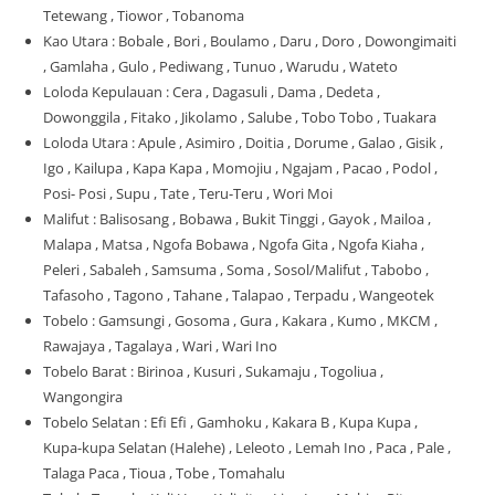
Tetewang , Tiowor , Tobanoma
Kao Utara : Bobale , Bori , Boulamo , Daru , Doro , Dowongimaiti
, Gamlaha , Gulo , Pediwang , Tunuo , Warudu , Wateto
Loloda Kepulauan : Cera , Dagasuli , Dama , Dedeta ,
Dowonggila , Fitako , Jikolamo , Salube , Tobo Tobo , Tuakara
Loloda Utara : Apule , Asimiro , Doitia , Dorume , Galao , Gisik ,
Igo , Kailupa , Kapa Kapa , Momojiu , Ngajam , Pacao , Podol ,
Posi- Posi , Supu , Tate , Teru-Teru , Wori Moi
Malifut : Balisosang , Bobawa , Bukit Tinggi , Gayok , Mailoa ,
Malapa , Matsa , Ngofa Bobawa , Ngofa Gita , Ngofa Kiaha ,
Peleri , Sabaleh , Samsuma , Soma , Sosol/Malifut , Tabobo ,
Tafasoho , Tagono , Tahane , Talapao , Terpadu , Wangeotek
Tobelo : Gamsungi , Gosoma , Gura , Kakara , Kumo , MKCM ,
Rawajaya , Tagalaya , Wari , Wari Ino
Tobelo Barat : Birinoa , Kusuri , Sukamaju , Togoliua ,
Wangongira
Tobelo Selatan : Efi Efi , Gamhoku , Kakara B , Kupa Kupa ,
Kupa-kupa Selatan (Halehe) , Leleoto , Lemah Ino , Paca , Pale ,
Talaga Paca , Tioua , Tobe , Tomahalu