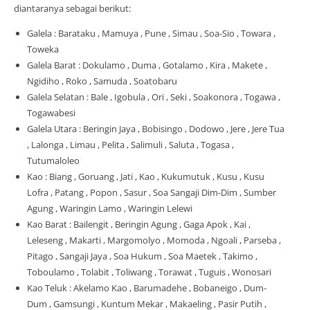
diantaranya sebagai berikut:
Galela : Barataku , Mamuya , Pune , Simau , Soa-Sio , Towara ,
Toweka
Galela Barat : Dokulamo , Duma , Gotalamo , Kira , Makete ,
Ngidiho , Roko , Samuda , Soatobaru
Galela Selatan : Bale , Igobula , Ori , Seki , Soakonora , Togawa ,
Togawabesi
Galela Utara : Beringin Jaya , Bobisingo , Dodowo , Jere , Jere Tua
, Lalonga , Limau , Pelita , Salimuli , Saluta , Togasa ,
Tutumaloleo
Kao : Biang , Goruang , Jati , Kao , Kukumutuk , Kusu , Kusu
Lofra , Patang , Popon , Sasur , Soa Sangaji Dim-Dim , Sumber
Agung , Waringin Lamo , Waringin Lelewi
Kao Barat : Bailengit , Beringin Agung , Gaga Apok , Kai ,
Leleseng , Makarti , Margomolyo , Momoda , Ngoali , Parseba ,
Pitago , Sangaji Jaya , Soa Hukum , Soa Maetek , Takimo ,
Toboulamo , Tolabit , Toliwang , Torawat , Tuguis , Wonosari
Kao Teluk : Akelamo Kao , Barumadehe , Bobaneigo , Dum-
Dum , Gamsungi , Kuntum Mekar , Makaeling , Pasir Putih ,