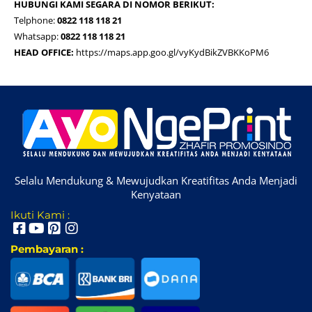
HUBUNGI KAMI SEGARA DI NOMOR BERIKUT:
Telphone:
0822 118 118 21
Whatsapp:
0822 118 118 21
HEAD OFFICE:
https://maps.app.goo.gl/vyKydBikZVBKKoPM6
Selalu Mendukung & Mewujudkan Kreatifitas Anda Menjadi
Kenyataan
Ikuti Kami :
Pembayaran :