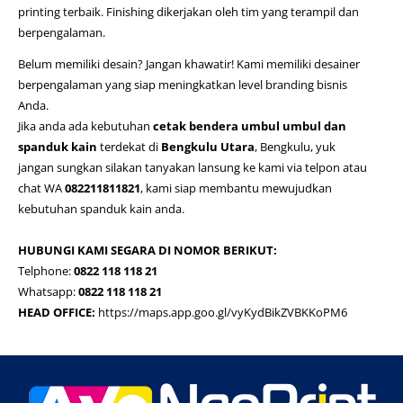
printing terbaik. Finishing dikerjakan oleh tim yang terampil dan
berpengalaman.
Belum memiliki desain? Jangan khawatir! Kami memiliki desainer
berpengalaman yang siap meningkatkan level branding bisnis
Anda.
Jika anda ada kebutuhan
cetak bendera umbul umbul dan
spanduk kain
terdekat di
Bengkulu Utara
, Bengkulu, yuk
jangan sungkan silakan tanyakan lansung ke kami via telpon atau
chat WA
082211811821
, kami siap membantu mewujudkan
kebutuhan spanduk kain anda.
HUBUNGI KAMI SEGARA DI NOMOR BERIKUT:
Telphone:
0822 118 118 21
Whatsapp:
0822 118 118 21
HEAD OFFICE:
https://maps.app.goo.gl/vyKydBikZVBKKoPM6