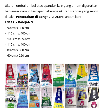
Ukuran umbul-umbul atau spanduk kain yang umum digunakan
bervariasi, namun terdapat beberapa ukuran standar yang sering
dipakai
Percetakan di Bengkulu Utara
, antara lain:
LEBAR x PANJANG
– 90 cm x 300 cm
– 110 cm x 400 cm
– 100 cm x 350 cm
– 115 cm x 400 cm
– 80 cm x 300 cm
– 60 cm x 250 cm