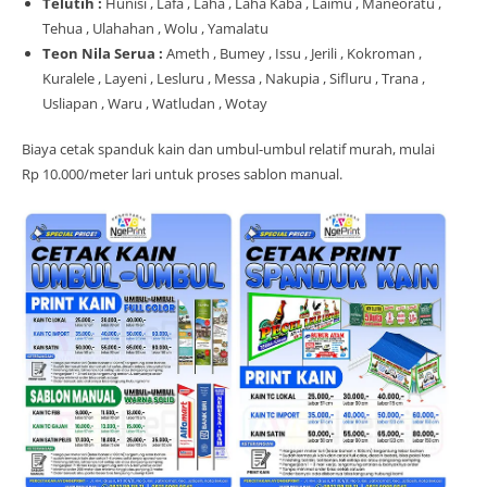
Telutih :
Hunisi , Lafa , Laha , Laha Kaba , Laimu , Maneoratu ,
Tehua , Ulahahan , Wolu , Yamalatu
Teon Nila Serua :
Ameth , Bumey , Issu , Jerili , Kokroman ,
Kuralele , Layeni , Lesluru , Messa , Nakupia , Sifluru , Trana ,
Usliapan , Waru , Watludan , Wotay
Biaya cetak spanduk kain dan umbul-umbul relatif murah, mulai
Rp 10.000/meter lari untuk proses sablon manual.