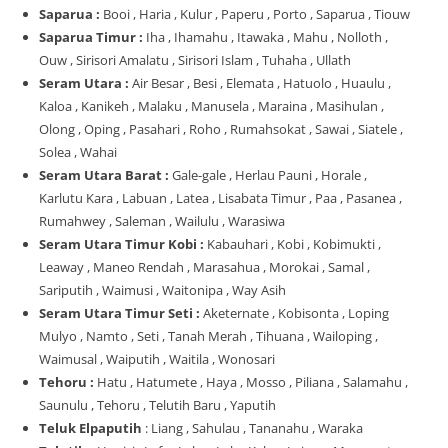
Saparua :
Booi , Haria , Kulur , Paperu , Porto , Saparua , Tiouw
Saparua Timur :
Iha , Ihamahu , Itawaka , Mahu , Nolloth ,
Ouw , Sirisori Amalatu , Sirisori Islam , Tuhaha , Ullath
Seram Utara :
Air Besar , Besi , Elemata , Hatuolo , Huaulu ,
Kaloa , Kanikeh , Malaku , Manusela , Maraina , Masihulan ,
Olong , Oping , Pasahari , Roho , Rumahsokat , Sawai , Siatele ,
Solea , Wahai
Seram Utara Barat :
Gale-gale , Herlau Pauni , Horale ,
Karlutu Kara , Labuan , Latea , Lisabata Timur , Paa , Pasanea ,
Rumahwey , Saleman , Wailulu , Warasiwa
Seram Utara Timur Kobi :
Kabauhari , Kobi , Kobimukti ,
Leaway , Maneo Rendah , Marasahua , Morokai , Samal ,
Sariputih , Waimusi , Waitonipa , Way Asih
Seram Utara Timur Seti :
Aketernate , Kobisonta , Loping
Mulyo , Namto , Seti , Tanah Merah , Tihuana , Wailoping ,
Waimusal , Waiputih , Waitila , Wonosari
Tehoru :
Hatu , Hatumete , Haya , Mosso , Piliana , Salamahu ,
Saunulu , Tehoru , Telutih Baru , Yaputih
Teluk Elpaputih
: Liang , Sahulau , Tananahu , Waraka