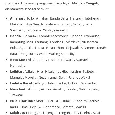
manual
, dll melayani pengiriman ke wilayah
Maluku Tengah
,
diantaranya sebagai berikut:
Amahai :
Hollo , Amahai , Banda Baru , Haruru , Hatuhenu ,
Makariki , Nua Nea , Nuweletetu , Rutah , Sehati , Sepa ,
Soahuku , Tamilouw , Yafila , Yainuelo
Banda :
Boiyauw , Combir Kasestoren , Dender , Dwiwarna ,
Kampung Baru , Lautang , Lonthoir , Merdeka , Nusantara ,
Pulau Ay , Pulau Hatta , Pulau Rhun , Rajawali , Selamon , Tanah
Rata , Uring Tutra , Waer , Walling Spanciby
Kota Masohi :
Ampera , Lesane , Letwaru , Namaelo ,
Namasina
Leihitu :
Asilulu , Hila , Hitulama , Hitumessing , Kaitetu ,
Mamala , Morella , Negeri Lima , Seith , Ureng , Wakal
Leihitu Barat :
Allang , Hatu , Larike , Lilibooi , Wakasihu
Nusalaut :
Abubu , Akoon , Ameth , Leinitu , Nalahia , Sila ,
Titawaai
Pulau Haruku :
Aboru , Haruku , Hulaliu , Kabauw , Kailolo ,
Kariu , Oma , Pelauw , Rohomoni , Sameth , Wassu
Salahutu :
Liang , Suli , Tengah-Tengah , Tial , Tulehu , Waai