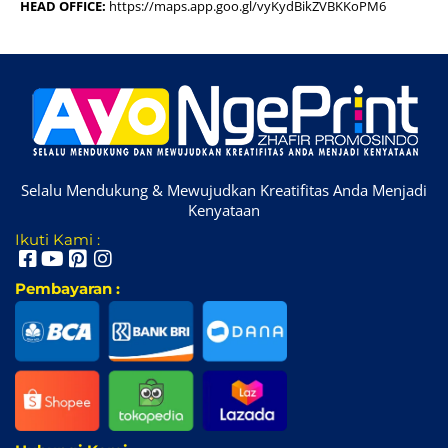
HEAD OFFICE:
https://maps.app.goo.gl/vyKydBikZVBKKoPM6
Selalu Mendukung & Mewujudkan Kreatifitas Anda Menjadi
Kenyataan
Ikuti Kami :
Pembayaran :