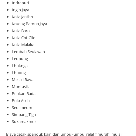
Indrapuri
Ingin Jaya
Kota Jantho
Krueng Barona Jaya
Kuta Baro
Kuta Cot Glie
Kuta Malaka
Lembah Seulawah
Leupung
Lhoknga
Lhoong
Mesjid Raya
Montasik
Peukan Bada
Pulo Aceh
Seulimeum
Simpang Tiga
Sukamakmur
Biaya cetak spanduk kain dan umbul-umbul relatif murah, mulai