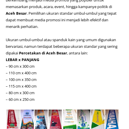
memasarkan produk, acara, event, hingga kampanye politik di
Aceh Besar
. Pemilihan ukuran standar umbul-umbul yang tepat
dapat membuat media promosi ini menjadi lebih efektif dan
menarik perhatian.
Ukuran umbul-umbul atau spanduk kain yang umum digunakan
bervariasi, namun terdapat beberapa ukuran standar yang sering
dipakai
Percetakan di Aceh Besar
, antara lain:
LEBAR x PANJANG
– 90 cm x 300 cm
– 110 cm x 400 cm
– 100 cm x 350 cm
– 115 cm x 400 cm
– 80 cm x 300 cm
– 60 cm x 250 cm