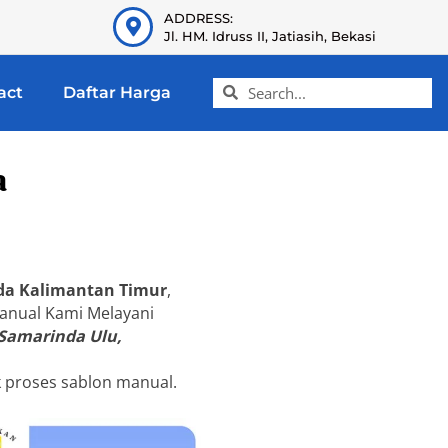
ADDRESS:
Jl. HM. Idruss II, Jatiasih, Bekasi
act
Daftar Harga
a
da Kalimantan Timur
,
 manual Kami Melayani
 Samarinda Ulu,
k proses sablon manual.