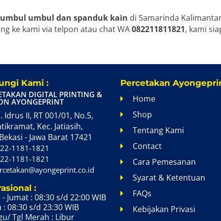
 umbul umbul dan spanduk kain
di Samarinda Kalimantan
ng ke kami via telpon atau chat WA
082211811821
, kami s
ngi Kami :
Percetakan Ayongeprin
ETAKAN DIGITAL PRINTING &
Home
ON AYONGEPRINT
Shop
. Idrus II, RT 001/01, No.5,
atikramat, Kec. Jatiasih,
Tentang Kami
Bekasi - Jawa Barat 17421
Contact
22-1181-1821
22-1181-1821
Cara Pemesanan
rcetakan@ayongeprint.co.id
Syarat & Ketentuan
asional :
FAQs
 - Jumat : 08:30 s/d 22:00 WIB
 : 08:30 s/d 23:30 WIB
Kebijakan Privasi
u/ Tgl Merah : Libur