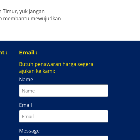
 Timur, yuk jangan
iap membantu mewujudkan
t :
Email :
Butuh penawaran harga segera
ajukan ke kami:
Name
Email
Message