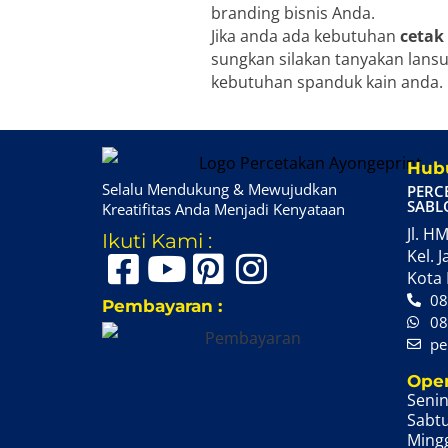
branding bisnis Anda.
Jika anda ada kebutuhan
cetak
sungkan silakan tanyakan lansu
kebutuhan spanduk kain anda.
Hubu
Selalu Mendukung & Mewujudkan
PERC
SABL
Kreatifitas Anda Menjadi Kenyataan
Jl. HM
Ikuti Kami :
Kel. J
Kota 
08
Pembayaran :
08
pe
Oper
Senin
Sabtu
Mingg