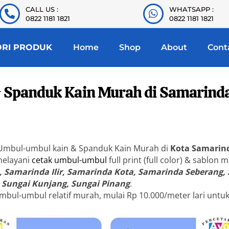
CALL US :
WHATSAPP :
0822 1181 1821
0822 1181 1821
ORI PRODUK
Home
Shop
About
Cont
 Spanduk Kain Murah di Samarind
 Umbul-umbul kain & Spanduk Kain Murah di
Kota Samarin
melayani
cetak umbul-umbul
full print (full color) & sablon
an, Samarinda Ilir, Samarinda Kota, Samarinda Seberang,
 Sungai Kunjang, Sungai Pinang
.
mbul-umbul relatif murah, mulai Rp 10.000/meter lari untu