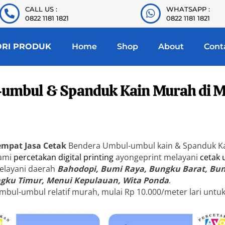
CALL US :
WHATSAPP :
0822 1181 1821
0822 1181 1821
ORI PRODUK
Home
Shop
About
Cont
-umbul & Spanduk Kain Murah di 
Tempat Jasa Cetak
Bendera Umbul-umbul kain & Spanduk K
Kami
percetakan digital printing
ayongeprint melayani
cetak
Melayani daerah
Bahodopi, Bumi Raya, Bungku Barat, Bun
ngku Timur, Menui Kepulauan, Wita Ponda
.
mbul-umbul relatif murah, mulai Rp 10.000/meter lari untu