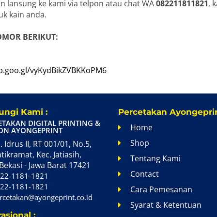
n lansung ke kami via telpon atau chat WA
082211811821
, 
k kain anda.
OMOR BERIKUT:
pp.goo.gl/vyKydBikZVBKKoPM6
ngi Kami :
Percetakan Ayongeprin
ETAKAN DIGITAL PRINTING &
Home
ON AYONGEPRINT
Shop
. Idrus II, RT 001/01, No.5,
atikramat, Kec. Jatiasih,
Tentang Kami
Bekasi - Jawa Barat 17421
Contact
22-1181-1821
22-1181-1821
Cara Pemesanan
rcetakan@ayongeprint.co.id
Syarat & Ketentuan
asional :