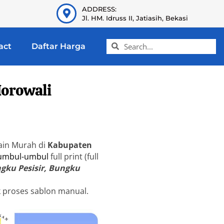
ADDRESS:
Jl. HM. Idruss II, Jatiasih, Bekasi
act
Daftar Harga
Morowali
ain Murah di
Kabupaten
 umbul-umbul
full print (full
gku Pesisir, Bungku
k proses sablon manual.