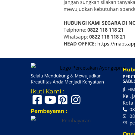
jangan sungkan silakan tanyaka
mewujudkan kebutuhan spandu
HUBUNGI KAMI SEGARA DI N
Telphone:
0822 118 118 21
Whatsapp:
0822 118 118 21
HEAD OFFICE:
https://maps.a
Hubu
Selalu Mendukung & Mewujudkan
PERC
SABL
Kreatifitas Anda Menjadi Kenyataan
Jl. HM
Ikuti Kami :
Kel. J
Kota 
08
Pembayaran :
08
pe
Oper