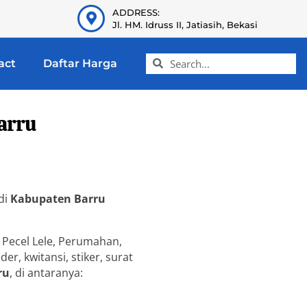
ADDRESS:
Jl. HM. Idruss II, Jatiasih, Bekasi
act
Daftar Harga
arru
di
Kabupaten Barru
 Pecel Lele, Perumahan,
r, kwitansi, stiker, surat
ru
, di antaranya: