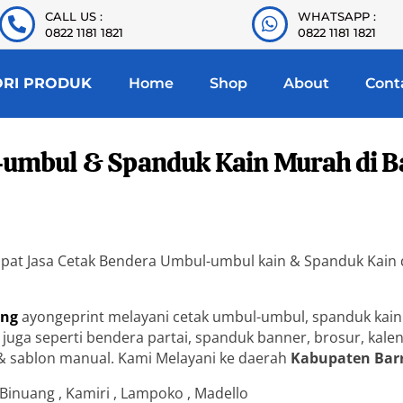
CALL US :
WHATSAPP :
0822 1181 1821
0822 1181 1821
ORI PRODUK
Home
Shop
About
Cont
-umbul & Spanduk Kain Murah di B
empat Jasa Cetak Bendera Umbul-umbul kain & Spanduk Kain 
ing
ayongeprint melayani cetak umbul-umbul, spanduk kain
uga seperti bendera partai, spanduk banner, brosur, kalende
int & sablon manual. Kami Melayani ke daerah
Kabupaten Bar
, Binuang , Kamiri , Lampoko , Madello