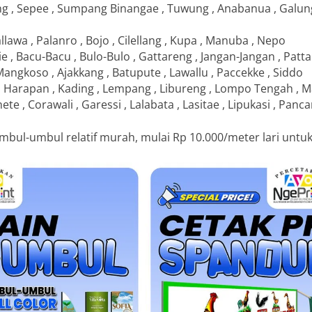
, Sepee , Sumpang Binangae , Tuwung , Anabanua , Galung 
lawa , Palanro , Bojo , Cilellang , Kupa , Manuba , Nepo
 , Bacu-Bacu , Bulo-Bulo , Gattareng , Jangan-Jangan , Patt
Mangkoso , Ajakkang , Batupute , Lawallu , Paccekke , Siddo
 Harapan , Kading , Lempang , Libureng , Lompo Tengah , M
ete , Corawali , Garessi , Lalabata , Lasitae , Lipukasi , Pa
mbul-umbul relatif murah, mulai Rp 10.000/meter lari untu