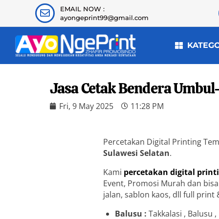
EMAIL NOW :
ayongeprint99@gmail.com
KATEG
Jasa Cetak Bendera Umbul
Fri, 9 May 2025
11:28 PM
Percetakan Digital Printing T
Sulawesi Selatan
.
Kami
percetakan digital print
Event, Promosi Murah dan bisa j
jalan, sablon kaos, dll full pr
Balusu :
Takkalasi , Balusu 