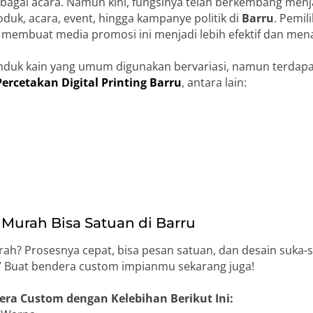
bagai acara. Namun kini, fungsinya telah berkembang men
uk, acara, event, hingga kampanye politik di
Barru
. Pemil
membuat media promosi ini menjadi lebih efektif dan mena
duk kain yang umum digunakan bervariasi, namun terdap
Percetakan Digital Printing Barru
, antara lain:
Murah Bisa Satuan di Barru
h? Prosesnya cepat, bisa pesan satuan, dan desain suka-
o!” Buat bendera custom impianmu sekarang juga!
era Custom dengan Kelebihan Berikut Ini: