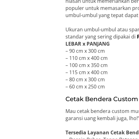
hiasan untuk memeriahkan ber
populer untuk memasarkan prod
umbul-umbul yang tepat dapat 
Ukuran umbul-umbul atau span
standar yang sering dipakai di
LEBAR x PANJANG
– 90 cm x 300 cm
– 110 cm x 400 cm
– 100 cm x 350 cm
– 115 cm x 400 cm
– 80 cm x 300 cm
– 60 cm x 250 cm
Cetak Bendera Custom 
Mau cetak bendera custom mura
garansi uang kembali juga, lh
Tersedia Layanan Cetak Bend