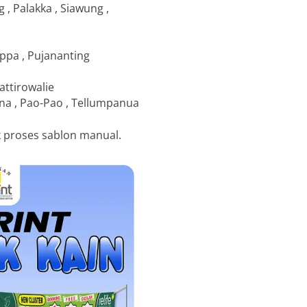
, Palakka , Siawung ,
appa , Pujananting
attirowalie
ncana , Pao-Pao , Tellumpanua
k proses sablon manual.