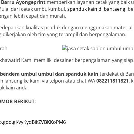
i Barru
Ayongeprint
memberikan layanan cetak yang baik 
Mulai dari cetak umbul-umbul,
spanduk kain di bantaeng
, b
engan lebih cepat dan murah.
depankan kualitas produk dengan menggunakan material d
hing dikerjakan oleh tim yang terampil dan berpengalaman.
 khawatir! Kami memiliki desainer berpengalaman yang siap
 bendera umbul umbul dan spanduk kain
terdekat di Bar
n lansung ke kami via telpon atau chat WA
082211811821
, 
k kain anda.
OMOR BERIKUT:
pp.goo.gl/vyKydBikZVBKKoPM6