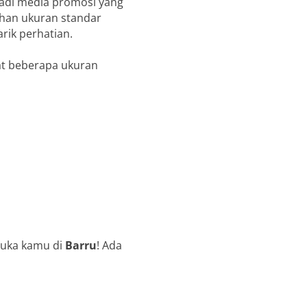
jadi media promosi yang
ihan ukuran standar
rik perhatian.
at beberapa ukuran
suka kamu di
Barru
! Ada