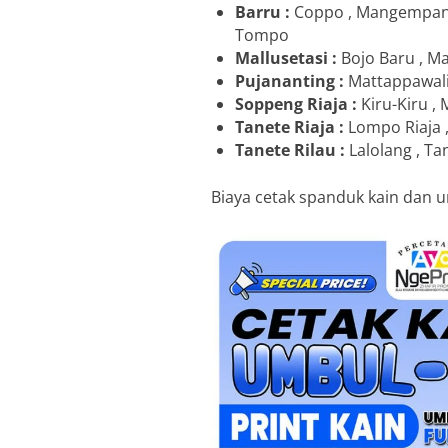
Barru :
Coppo , Mangempang 
Tompo
Mallusetasi :
Bojo Baru , Mal
Pujananting :
Mattappawalie
Soppeng Riaja :
Kiru-Kiru , 
Tanete Riaja :
Lompo Riaja ,
Tanete Rilau :
Lalolang , Tan
Biaya cetak spanduk kain dan u