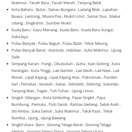
Makmur , Tanah Bara , Tanah Merah , Tanjung Betik
Kota Baharu : Butar , Danau Bungara , Ladang Bisik , Lapahan
Buaya , Lentong , Muara Pea , Mukti Lincir , Samar Dua , Silakar
Udang , Singkohor , Sumber Mukti
Kuala Baru : Kayu Menang , Kuala Baru , Kuala Baru Sungai ,
Suka Jaya
Pulau Banyak : Pulau Baguk , Pulau Balai , Teluk Nibung
Pulau Banyak Barat : Asantola , Haloban , Suka Makmur , Ujung
Sialit
Simpang Kanan : Pangi , Cibubukan , Guha , Kain Golong , Kuta
Karangan , Kuta Tinggi , Lae Gambir , Lae Gecih , Lae Nipe , Lae
Riman , Lipat Kajang , Lipat Kajang Atas , Pakiraman , Pandan
Sari , Pertabas , Serasah , Siatas , Sidodadi , Silatong , Sukarejo ,
Tanjung Mas , Tugan , Tuh Tuhan , Ujung Limus
Singkil : Kilangan , Kota Simboling , Pasar Singkil , Paya
Bumbung , Pemuka , Pulo Sarok , Rantau Gedang , Selok Aceh ,
Siti Ambia , Suka Damai , Suka Makmur , Takal Pasir , Teluk
Rumbia , Ujung , Ujung Bawang
Singkil Utara : Baru , Gosong Telaga Barat , Gosong Telaga
Selatan , Gosong Telaga Timur , Gosong Telaga Utara ,