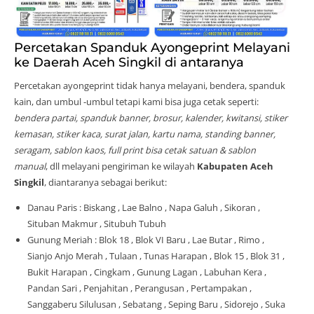
Percetakan Spanduk Ayongeprint Melayani
ke Daerah Aceh Singkil di antaranya
Percetakan ayongeprint tidak hanya melayani, bendera, spanduk
kain, dan umbul -umbul tetapi kami bisa juga cetak seperti:
bendera partai, spanduk banner, brosur, kalender, kwitansi, stiker
kemasan, stiker kaca, surat jalan, kartu nama, standing banner,
seragam, sablon kaos, full print bisa cetak satuan & sablon
manual
, dll melayani pengiriman ke wilayah
Kabupaten Aceh
Singkil
, diantaranya sebagai berikut:
Danau Paris : Biskang , Lae Balno , Napa Galuh , Sikoran ,
Situban Makmur , Situbuh Tubuh
Gunung Meriah : Blok 18 , Blok VI Baru , Lae Butar , Rimo ,
Sianjo Anjo Merah , Tulaan , Tunas Harapan , Blok 15 , Blok 31 ,
Bukit Harapan , Cingkam , Gunung Lagan , Labuhan Kera ,
Pandan Sari , Penjahitan , Perangusan , Pertampakan ,
Sanggaberu Silulusan , Sebatang , Seping Baru , Sidorejo , Suka