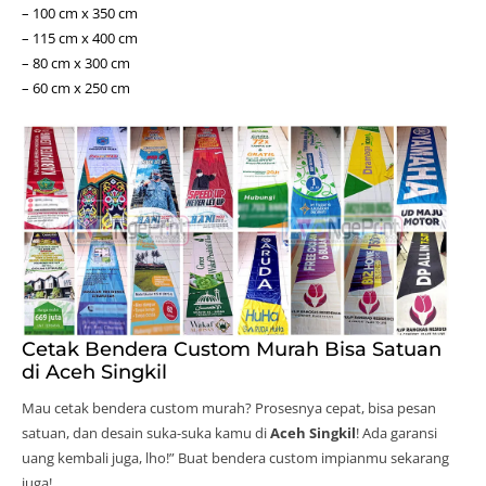
– 100 cm x 350 cm
– 115 cm x 400 cm
– 80 cm x 300 cm
– 60 cm x 250 cm
Cetak Bendera Custom Murah Bisa Satuan
di Aceh Singkil
Mau cetak bendera custom murah? Prosesnya cepat, bisa pesan
satuan, dan desain suka-suka kamu di
Aceh Singkil
! Ada garansi
uang kembali juga, lho!” Buat bendera custom impianmu sekarang
juga!