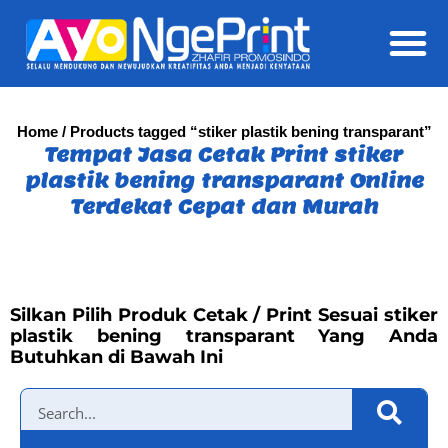
Daft
Home
/ Products tagged “stiker plastik bening transparant”
Tempat Jasa Cetak Print stiker
plastik bening transparant Online
Terdekat Cepat dan Murah
Silkan Pilih Produk Cetak / Print Sesuai stiker
plastik bening transparant Yang Anda
Butuhkan di Bawah Ini