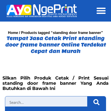
Daft
Home
/ Products tagged “standing door frame banner”
Tempat Jasa Cetak Print standing
door frame banner Online Terdekat
Cepat dan Murah
Silkan Pilih Produk Cetak / Print Sesuai
standing door frame banner Yang Anda
Butuhkan di Bawah Ini