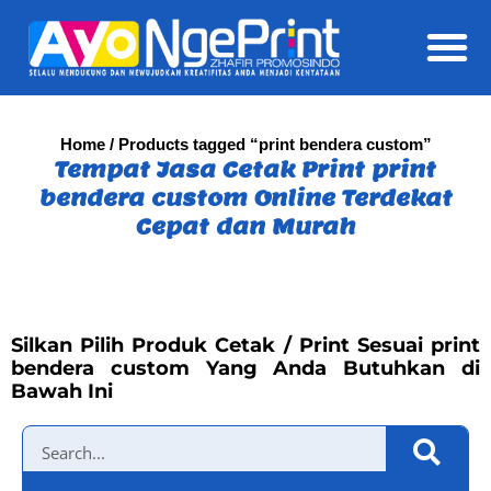
Daft
Home
/ Products tagged “print bendera custom”
Tempat Jasa Cetak Print print
bendera custom Online Terdekat
Cepat dan Murah
Silkan Pilih Produk Cetak / Print Sesuai print
bendera custom Yang Anda Butuhkan di
Bawah Ini