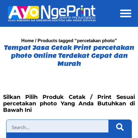
Daft
Home
/ Products tagged “percetakan photo”
Tempat Jasa Cetak Print percetakan
photo Online Terdekat Cepat dan
Murah
Silkan Pilih Produk Cetak / Print Sesuai
percetakan photo Yang Anda Butuhkan di
Bawah Ini