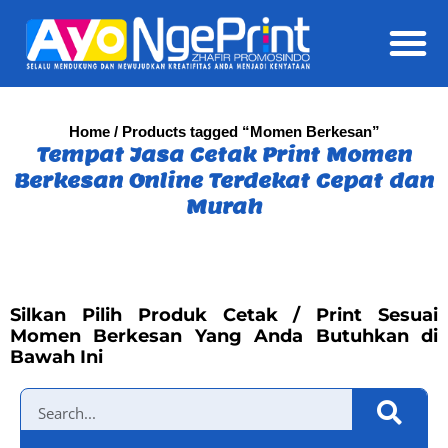
Daft
Home
/ Products tagged “Momen Berkesan”
Tempat Jasa Cetak Print Momen
Berkesan Online Terdekat Cepat dan
Murah
Silkan Pilih Produk Cetak / Print Sesuai
Momen Berkesan Yang Anda Butuhkan di
Bawah Ini