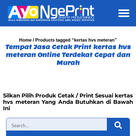
Daft
Home
/ Products tagged “kertas hvs meteran”
Tempat Jasa Cetak Print kertas hvs
meteran Online Terdekat Cepat dan
Murah
Silkan Pilih Produk Cetak / Print Sesuai kertas
hvs meteran Yang Anda Butuhkan di Bawah
Ini