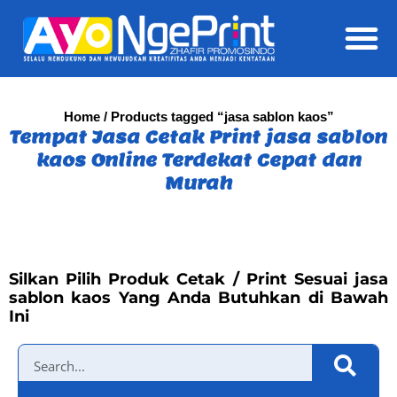
Daft
Home
/ Products tagged “jasa sablon kaos”
Tempat Jasa Cetak Print jasa sablon
kaos Online Terdekat Cepat dan
Murah
Silkan Pilih Produk Cetak / Print Sesuai jasa
sablon kaos Yang Anda Butuhkan di Bawah
Ini