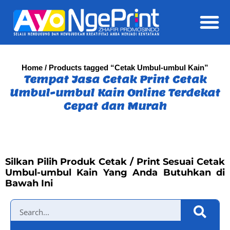
Daft
Home
/ Products tagged “Cetak Umbul-umbul Kain”
Tempat Jasa Cetak Print Cetak
Umbul-umbul Kain Online Terdekat
Cepat dan Murah
Silkan Pilih Produk Cetak / Print Sesuai Cetak
Umbul-umbul Kain Yang Anda Butuhkan di
Bawah Ini