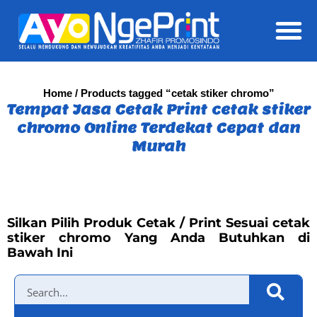
Daft
Home
/ Products tagged “cetak stiker chromo”
Tempat Jasa Cetak Print cetak stiker
chromo Online Terdekat Cepat dan
Murah
Silkan Pilih Produk Cetak / Print Sesuai cetak
stiker chromo Yang Anda Butuhkan di
Bawah Ini