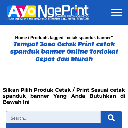
Daft
Home
/ Products tagged “cetak spanduk banner”
Tempat Jasa Cetak Print cetak
spanduk banner Online Terdekat
Cepat dan Murah
Silkan Pilih Produk Cetak / Print Sesuai cetak
spanduk banner Yang Anda Butuhkan di
Bawah Ini