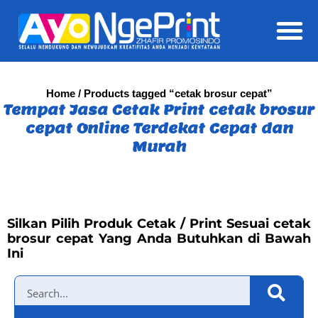
Daft
Home
/ Products tagged “cetak brosur cepat”
Tempat Jasa Cetak Print cetak brosur
cepat Online Terdekat Cepat dan
Murah
Silkan Pilih Produk Cetak / Print Sesuai cetak
brosur cepat Yang Anda Butuhkan di Bawah
Ini