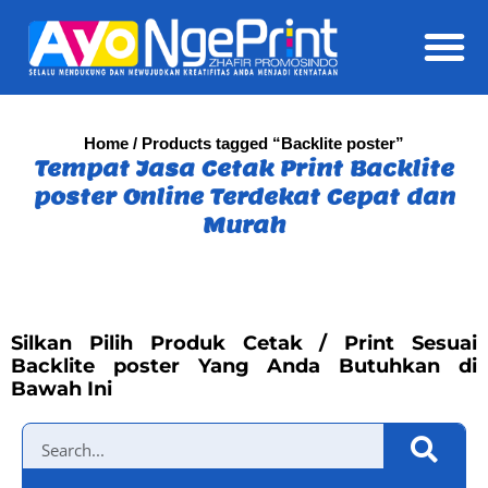
Daft
Home
/ Products tagged “Backlite poster”
Tempat Jasa Cetak Print Backlite
poster Online Terdekat Cepat dan
Murah
Silkan Pilih Produk Cetak / Print Sesuai
Backlite poster Yang Anda Butuhkan di
Bawah Ini