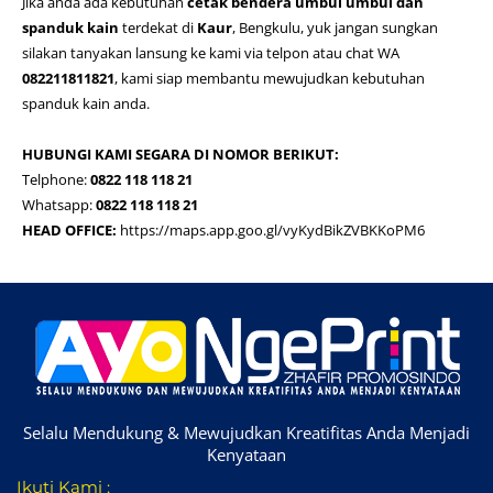
Jika anda ada kebutuhan
cetak bendera umbul umbul dan
spanduk kain
terdekat di
Kaur
, Bengkulu, yuk jangan sungkan
silakan tanyakan lansung ke kami via telpon atau chat WA
082211811821
, kami siap membantu mewujudkan kebutuhan
spanduk kain anda.
HUBUNGI KAMI SEGARA DI NOMOR BERIKUT:
Telphone:
0822 118 118 21
Whatsapp:
0822 118 118 21
HEAD OFFICE:
https://maps.app.goo.gl/vyKydBikZVBKKoPM6
Selalu Mendukung & Mewujudkan Kreatifitas Anda Menjadi
Kenyataan
Ikuti Kami :