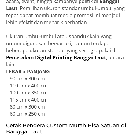
acara, event, hingga kampanye politik di
Banggai
Laut
. Pemilihan ukuran standar umbul-umbul yang
tepat dapat membuat media promosi ini menjadi
lebih efektif dan menarik perhatian.
Ukuran umbul-umbul atau spanduk kain yang
umum digunakan bervariasi, namun terdapat
beberapa ukuran standar yang sering dipakai di
Percetakan Digital Printing Banggai Laut
, antara
lain:
LEBAR x PANJANG
– 90 cm x 300 cm
– 110 cm x 400 cm
– 100 cm x 350 cm
– 115 cm x 400 cm
– 80 cm x 300 cm
– 60 cm x 250 cm
Cetak Bendera Custom Murah Bisa Satuan di
Banggai Laut